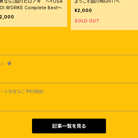
「男なら」田川ヒロアキ ～YOSA
ようこそ田川NIGHT!へ
OI WORKS Complete Best～
¥2,000
2,000
SOLD OUT
た！
リリース決定＆ご予約開始！
記事一覧を見る