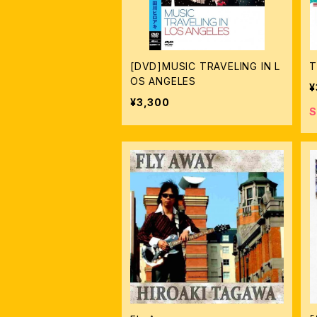
[DVD]MUSIC TRAVELING IN L
T
OS ANGELES
¥
¥3,300
S