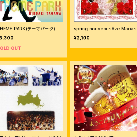
HEME PARK(テーマパーク)
spring nouveau~Ave Maria~
3,300
¥2,100
OLD OUT