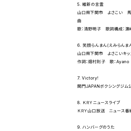
5. 維新の言霊
山口県下関市 よさこい 馬
曲
歌：清野明子 歌詞構成：濵
6. 笑顔らんまん(えみらんま
山口県下関市 よさこいキッ
作詞：畑村則子 歌：Ayano 
7. Victory!
関門JAPANボクシングジム
8. ＫＲＹニュースライブ
ＫＲＹ山口放送 ニュース番
9. ハンバーグのうた