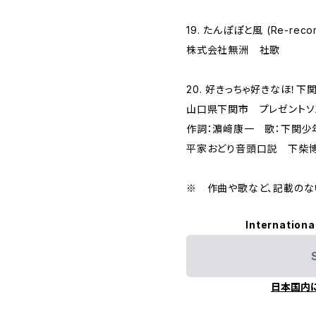
19. たんぽぽと風 (Re-recor
株式会社無洲 社歌
20. 好きっちゃ好きなほ！下関 (
山口県下関市 プレゼントソ
作詞：濵﨑康一 歌：下関少
平家おどり音頭口説 下柴博
※ 作曲や歌など、記載のな
Internationa
日本国内