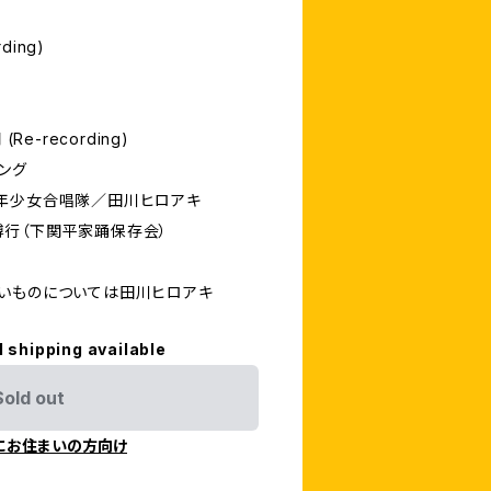
ding)
Re-recording)
ング
年少女合唱隊／田川ヒロアキ
行（下関平家踊保存会）
いものについては田川ヒロアキ
l shipping available
Sold out
にお住まいの方向け