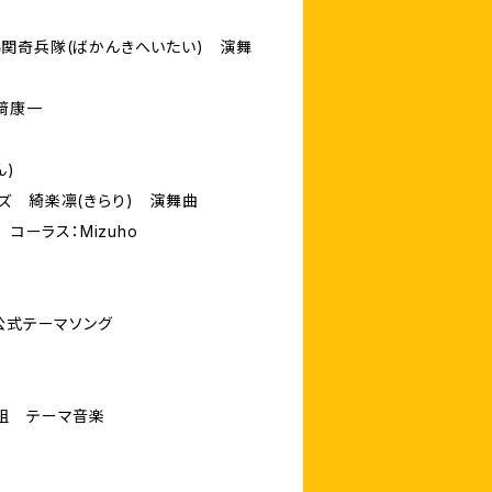
関奇兵隊(ばかんきへいたい) 演舞
﨑康一
ん)
ズ 綺楽凛(きらり) 演舞曲
コーラス：Mizuho
公式テーマソング
組 テーマ音楽