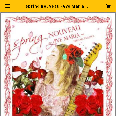
spring nouveau~Ave Maria~ |
FretPianoショップ