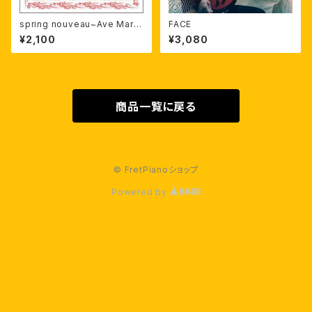
spring nouveau~Ave Maria
FACE
~
¥2,100
¥3,080
商品一覧に戻る
© FretPianoショップ
Powered by