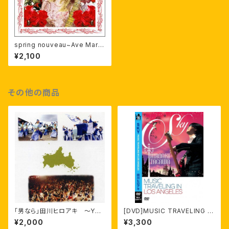
spring nouveau~Ave Maria
~
¥2,100
その他の商品
「男なら」田川ヒロアキ ～YOS
[DVD]MUSIC TRAVELING IN
AKOI WORKS Complete Be
LOS ANGELES
¥2,000
¥3,300
st～